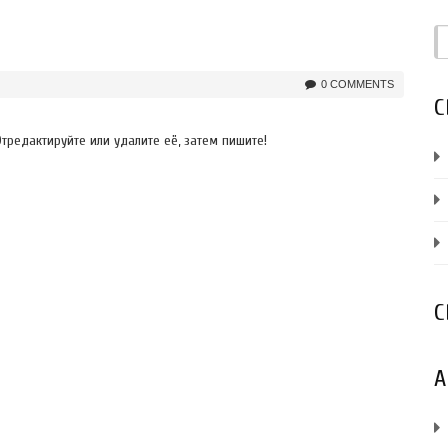
0 COMMENTS
С
тредактируйте или удалите её, затем пишите!
С
А