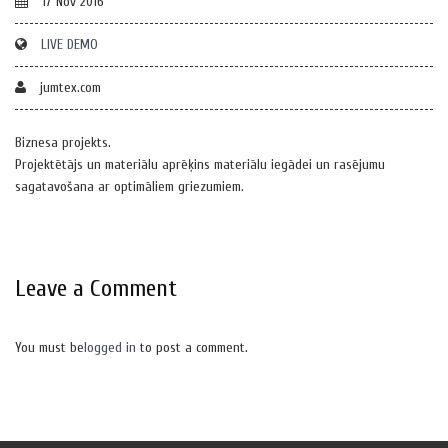
17 Nov 2016
LIVE DEMO
jumtex.com
Biznesa projekts.
Projektētājs un materiālu aprēķins materiālu iegādei un rasējumu
sagatavošana ar optimāliem griezumiem.
Leave a Comment
You must be
logged in
to post a comment.