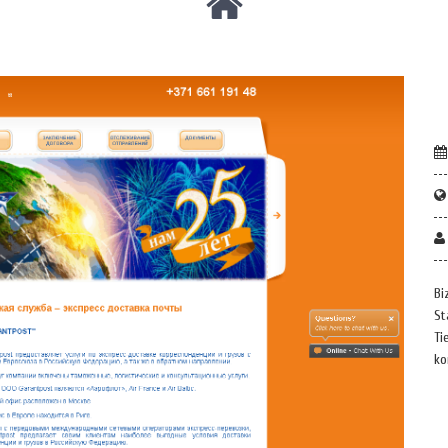
Bi
St
Ti
ko