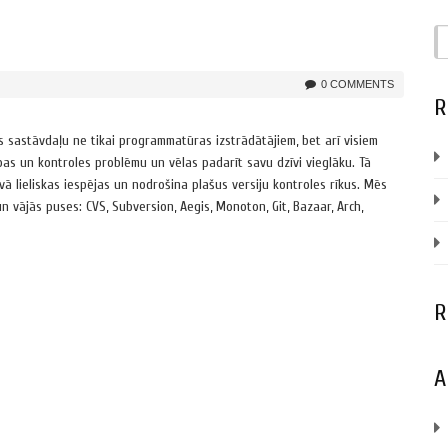
0 COMMENTS
R
 sastāvdaļu ne tikai programmatūras izstrādātājiem, bet arī visiem
ības un kontroles problēmu un vēlas padarīt savu dzīvi vieglāku. Tā
āvā lieliskas iespējas un nodrošina plašus versiju kontroles rīkus. Mēs
 vājās puses: CVS, Subversion, Aegis, Monoton, Git, Bazaar, Arch,
R
A